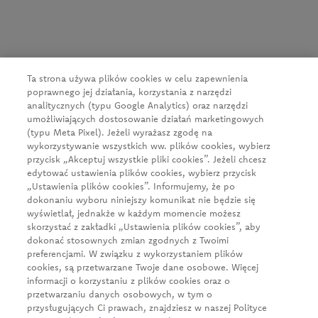
CEDC International Sp. z o.o.
ul. Kowanowska 48
64-600 Oborniki
tel.:
+48 61 29 74 300
Ta strona używa plików cookies w celu zapewnienia
e-mail:
firma@cedc.com
poprawnego jej działania, korzystania z narzędzi
KRS: 0000051098
analitycznych (typu Google Analytics) oraz narzędzi
NIP: 526-020-93-95
umożliwiających dostosowanie działań marketingowych
(typu Meta Pixel). Jeżeli wyrażasz zgodę na
wykorzystywanie wszystkich ww. plików cookies, wybierz
przycisk „Akceptuj wszystkie pliki cookies”. Jeżeli chcesz
News
edytować ustawienia plików cookies, wybierz przycisk
„Ustawienia plików cookies”. Informujemy, że po
About us
dokonaniu wyboru niniejszy komunikat nie będzie się
wyświetlał, jednakże w każdym momencie możesz
Our products
skorzystać z zakładki „Ustawienia plików cookies”, aby
Business client
dokonać stosownych zmian zgodnych z Twoimi
preferencjami. W związku z wykorzystaniem plików
Sustainable growth
cookies, są przetwarzane Twoje dane osobowe. Więcej
informacji o korzystaniu z plików cookies oraz o
Career
przetwarzaniu danych osobowych, w tym o
przysługujących Ci prawach, znajdziesz w naszej Polityce
Contact