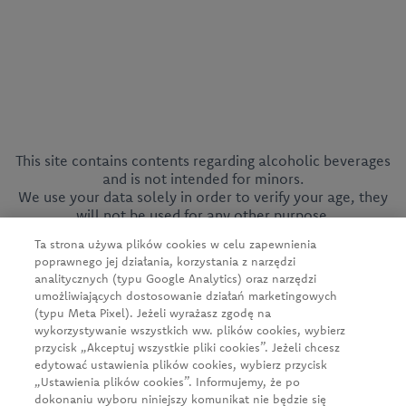
This site contains contents regarding alcoholic beverages
CEDC International Sp. z o.o.
and is not intended for minors.
We use your data solely in order to verify your age, they
ul. Kowanowska 48
will not be used for any other purpose.
64-600 Oborniki
tel.:
+48 61 29 74 300
Ta strona używa plików cookies w celu zapewnienia
e-mail:
firma@cedc.com
poprawnego jej działania, korzystania z narzędzi
KRS: 0000051098
analitycznych (typu Google Analytics) oraz narzędzi
NIP: 526-020-93-95
umożliwiających dostosowanie działań marketingowych
(typu Meta Pixel). Jeżeli wyrażasz zgodę na
wykorzystywanie wszystkich ww. plików cookies, wybierz
przycisk „Akceptuj wszystkie pliki cookies”. Jeżeli chcesz
News
edytować ustawienia plików cookies, wybierz przycisk
„Ustawienia plików cookies”. Informujemy, że po
About us
dokonaniu wyboru niniejszy komunikat nie będzie się