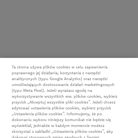
CEDC International Sp. z o.o.
ul. Kowanowska 48
64-600 Oborniki
tel.:
+48 61 29 74 300
Ta strona używa plików cookies w celu zapewnienia
e-mail:
firma@cedc.com
poprawnego jej działania, korzystania z narzędzi
This site contains contents regarding alcoholic beverages
KRS: 0000051098
analitycznych (typu Google Analytics) oraz narzędzi
and is not intended for minors.
NIP: 526-020-93-95
umożliwiających dostosowanie działań marketingowych
We use your data solely in order to verify your age, they
(typu Meta Pixel). Jeżeli wyrażasz zgodę na
will not be used for any other purpose.
wykorzystywanie wszystkich ww. plików cookies, wybierz
przycisk „Akceptuj wszystkie pliki cookies”. Jeżeli chcesz
News
edytować ustawienia plików cookies, wybierz przycisk
„Ustawienia plików cookies”. Informujemy, że po
About us
dokonaniu wyboru niniejszy komunikat nie będzie się
wyświetlał, jednakże w każdym momencie możesz
Our products
skorzystać z zakładki „Ustawienia plików cookies”, aby
Business client
dokonać stosownych zmian zgodnych z Twoimi