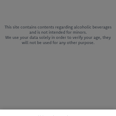
This site contains contents regarding alcoholic beverages
and is not intended for minors.
We use your data solely in order to verify your age, they
will not be used for any other purpose.
CEDC International Sp. z o.o.
ul. Kowanowska 48
64-600 Oborniki
tel.:
+48 61 29 74 300