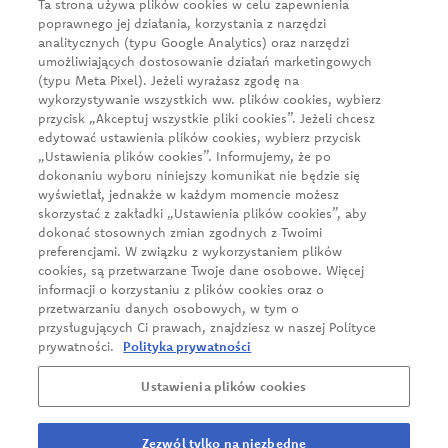
Ta strona używa plików cookies w celu zapewnienia
e-mail:
firma@cedc.com
poprawnego jej działania, korzystania z narzędzi
KRS: 0000051098
analitycznych (typu Google Analytics) oraz narzędzi
NIP: 526-020-93-95
umożliwiających dostosowanie działań marketingowych
(typu Meta Pixel). Jeżeli wyrażasz zgodę na
wykorzystywanie wszystkich ww. plików cookies, wybierz
przycisk „Akceptuj wszystkie pliki cookies”. Jeżeli chcesz
News
edytować ustawienia plików cookies, wybierz przycisk
„Ustawienia plików cookies”. Informujemy, że po
About us
dokonaniu wyboru niniejszy komunikat nie będzie się
wyświetlał, jednakże w każdym momencie możesz
Our products
skorzystać z zakładki „Ustawienia plików cookies”, aby
Business client
dokonać stosownych zmian zgodnych z Twoimi
preferencjami. W związku z wykorzystaniem plików
Sustainable growth
cookies, są przetwarzane Twoje dane osobowe. Więcej
informacji o korzystaniu z plików cookies oraz o
Career
przetwarzaniu danych osobowych, w tym o
przysługujących Ci prawach, znajdziesz w naszej Polityce
Contact
prywatności.
Polityka prywatności
Ustawienia plików cookies
Privacy Policy
Report a violation
Zezwól tylko na niezbędne