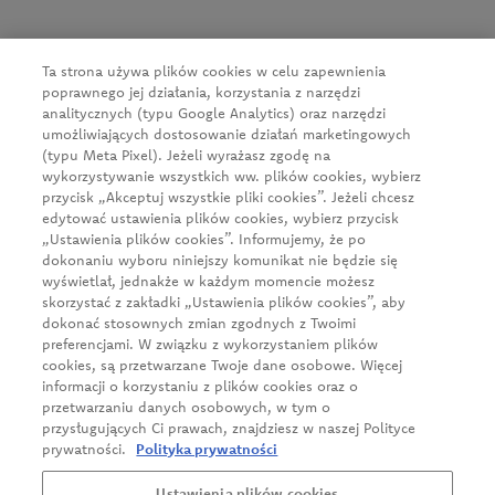
ul. Kowanowska 48
64-600 Oborniki
tel.:
+48 61 29 74 300
Ta strona używa plików cookies w celu zapewnienia
e-mail:
firma@cedc.com
poprawnego jej działania, korzystania z narzędzi
KRS: 0000051098
analitycznych (typu Google Analytics) oraz narzędzi
NIP: 526-020-93-95
umożliwiających dostosowanie działań marketingowych
(typu Meta Pixel). Jeżeli wyrażasz zgodę na
wykorzystywanie wszystkich ww. plików cookies, wybierz
przycisk „Akceptuj wszystkie pliki cookies”. Jeżeli chcesz
News
edytować ustawienia plików cookies, wybierz przycisk
„Ustawienia plików cookies”. Informujemy, że po
About us
dokonaniu wyboru niniejszy komunikat nie będzie się
wyświetlał, jednakże w każdym momencie możesz
Our products
skorzystać z zakładki „Ustawienia plików cookies”, aby
Business client
dokonać stosownych zmian zgodnych z Twoimi
preferencjami. W związku z wykorzystaniem plików
Sustainable growth
cookies, są przetwarzane Twoje dane osobowe. Więcej
informacji o korzystaniu z plików cookies oraz o
Career
przetwarzaniu danych osobowych, w tym o
przysługujących Ci prawach, znajdziesz w naszej Polityce
Contact
prywatności.
Polityka prywatności
Ustawienia plików cookies