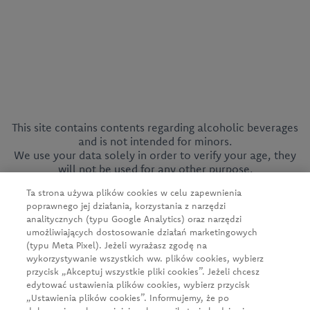
This site contains contents regarding alcoholic beverages
CEDC International Sp. z o.o.
and is not intended for minors.
We use your data solely in order to verify your age, they
ul. Kowanowska 48
will not be used for any other purpose.
64-600 Oborniki
tel.:
+48 61 29 74 300
Ta strona używa plików cookies w celu zapewnienia
e-mail:
firma@cedc.com
poprawnego jej działania, korzystania z narzędzi
KRS: 0000051098
analitycznych (typu Google Analytics) oraz narzędzi
NIP: 526-020-93-95
umożliwiających dostosowanie działań marketingowych
(typu Meta Pixel). Jeżeli wyrażasz zgodę na
wykorzystywanie wszystkich ww. plików cookies, wybierz
przycisk „Akceptuj wszystkie pliki cookies”. Jeżeli chcesz
News
edytować ustawienia plików cookies, wybierz przycisk
„Ustawienia plików cookies”. Informujemy, że po
About us