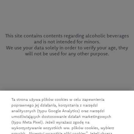
This site contains contents regarding alcoholic beverages
and is not intended for minors.
We use your data solely in order to verify your age, they
will not be used for any other purpose.
CEDC International Sp. z o.o.
ul. Kowanowska 48
64-600 Oborniki
tel.:
+48 61 29 74 300
Ta strona używa plików cookies w celu zapewnienia
e-mail:
firma@cedc.com
poprawnego jej działania, korzystania z narzędzi
KRS: 0000051098
analitycznych (typu Google Analytics) oraz narzędzi
NIP: 526-020-93-95
umożliwiających dostosowanie działań marketingowych
(typu Meta Pixel). Jeżeli wyrażasz zgodę na
wykorzystywanie wszystkich ww. plików cookies, wybierz
przycisk „Akceptuj wszystkie pliki cookies”. Jeżeli chcesz