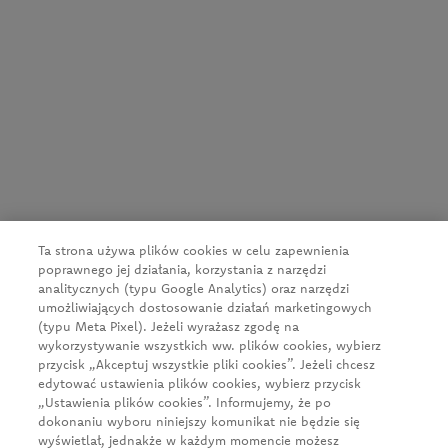
CEDC International Sp. z o.o.
ul. Kowanowska 48
64-600 Oborniki
tel.:
+48 61 29 74 300
e-mail:
firma@cedc.com
Ta strona używa plików cookies w celu zapewnienia
KRS: 0000051098
poprawnego jej działania, korzystania z narzędzi
NIP: 526-020-93-95
analitycznych (typu Google Analytics) oraz narzędzi
umożliwiających dostosowanie działań marketingowych
(typu Meta Pixel). Jeżeli wyrażasz zgodę na
wykorzystywanie wszystkich ww. plików cookies, wybierz
Aktualności
przycisk „Akceptuj wszystkie pliki cookies”. Jeżeli chcesz
O firmie
edytować ustawienia plików cookies, wybierz przycisk
„Ustawienia plików cookies”. Informujemy, że po
Nasze produkty
dokonaniu wyboru niniejszy komunikat nie będzie się
wyświetlał, jednakże w każdym momencie możesz
Klient biznesowy