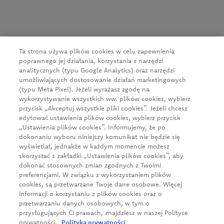
ul. Kowanowska 48
64-600 Oborniki
tel.:
+48 61 29 74 300
e-mail:
firma@cedc.com
Ta strona używa plików cookies w celu zapewnienia
KRS: 0000051098
poprawnego jej działania, korzystania z narzędzi
NIP: 526-020-93-95
analitycznych (typu Google Analytics) oraz narzędzi
umożliwiających dostosowanie działań marketingowych
(typu Meta Pixel). Jeżeli wyrażasz zgodę na
wykorzystywanie wszystkich ww. plików cookies, wybierz
Aktualności
przycisk „Akceptuj wszystkie pliki cookies”. Jeżeli chcesz
O firmie
edytować ustawienia plików cookies, wybierz przycisk
„Ustawienia plików cookies”. Informujemy, że po
Nasze produkty
dokonaniu wyboru niniejszy komunikat nie będzie się
wyświetlał, jednakże w każdym momencie możesz
Klient biznesowy
skorzystać z zakładki „Ustawienia plików cookies”, aby
Zrównoważony rozwój
dokonać stosownych zmian zgodnych z Twoimi
preferencjami. W związku z wykorzystaniem plików
Kariera
cookies, są przetwarzane Twoje dane osobowe. Więcej
informacji o korzystaniu z plików cookies oraz o
Kontakt
przetwarzaniu danych osobowych, w tym o
przysługujących Ci prawach, znajdziesz w naszej Polityce
prywatności.
Polityka prywatności