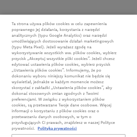
64-600 Oborniki
tel.:
+48 61 29 74 300
e-mail:
firma@cedc.com
Ta strona używa plików cookies w celu zapewnienia
KRS: 0000051098
poprawnego jej działania, korzystania z narzędzi
NIP: 526-020-93-95
analitycznych (typu Google Analytics) oraz narzędzi
umożliwiających dostosowanie działań marketingowych
(typu Meta Pixel). Jeżeli wyrażasz zgodę na
wykorzystywanie wszystkich ww. plików cookies, wybierz
Aktualności
przycisk „Akceptuj wszystkie pliki cookies”. Jeżeli chcesz
O firmie
edytować ustawienia plików cookies, wybierz przycisk
„Ustawienia plików cookies”. Informujemy, że po
Nasze produkty
dokonaniu wyboru niniejszy komunikat nie będzie się
wyświetlał, jednakże w każdym momencie możesz
Klient biznesowy
skorzystać z zakładki „Ustawienia plików cookies”, aby
Zrównoważony rozwój
dokonać stosownych zmian zgodnych z Twoimi
preferencjami. W związku z wykorzystaniem plików
Kariera
cookies, są przetwarzane Twoje dane osobowe. Więcej
informacji o korzystaniu z plików cookies oraz o
Kontakt
przetwarzaniu danych osobowych, w tym o
przysługujących Ci prawach, znajdziesz w naszej Polityce
prywatności.
Polityka prywatności
Polityka prywatności