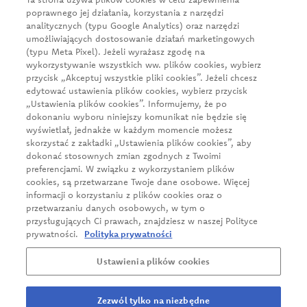
KRS: 0000051098
poprawnego jej działania, korzystania z narzędzi
NIP: 526-020-93-95
analitycznych (typu Google Analytics) oraz narzędzi
umożliwiających dostosowanie działań marketingowych
(typu Meta Pixel). Jeżeli wyrażasz zgodę na
wykorzystywanie wszystkich ww. plików cookies, wybierz
Aktualności
przycisk „Akceptuj wszystkie pliki cookies”. Jeżeli chcesz
O firmie
edytować ustawienia plików cookies, wybierz przycisk
„Ustawienia plików cookies”. Informujemy, że po
Nasze produkty
dokonaniu wyboru niniejszy komunikat nie będzie się
wyświetlał, jednakże w każdym momencie możesz
Klient biznesowy
skorzystać z zakładki „Ustawienia plików cookies”, aby
Zrównoważony rozwój
dokonać stosownych zmian zgodnych z Twoimi
preferencjami. W związku z wykorzystaniem plików
Kariera
cookies, są przetwarzane Twoje dane osobowe. Więcej
informacji o korzystaniu z plików cookies oraz o
Kontakt
przetwarzaniu danych osobowych, w tym o
przysługujących Ci prawach, znajdziesz w naszej Polityce
prywatności.
Polityka prywatności
Polityka prywatności
Ustawienia plików cookies
Informacje o zakładach produkcyjnych CEDC
Zgłoś naruszenie
Zezwól tylko na niezbędne