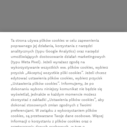
CEDC International Sp. z o.o.
ul. Kowanowska 48
64-600 Oborniki
tel.:
+48 61 29 74 300
e-mail:
firma@cedc.com
Ta strona używa plików cookies w celu zapewnienia
KRS: 0000051098
poprawnego jej działania, korzystania z narzędzi
NIP: 526-020-93-95
analitycznych (typu Google Analytics) oraz narzędzi
umożliwiających dostosowanie działań marketingowych
(typu Meta Pixel). Jeżeli wyrażasz zgodę na
wykorzystywanie wszystkich ww. plików cookies, wybierz
Aktualności
przycisk „Akceptuj wszystkie pliki cookies”. Jeżeli chcesz
O firmie
edytować ustawienia plików cookies, wybierz przycisk
„Ustawienia plików cookies”. Informujemy, że po
Nasze produkty
dokonaniu wyboru niniejszy komunikat nie będzie się
wyświetlał, jednakże w każdym momencie możesz
Klient biznesowy
skorzystać z zakładki „Ustawienia plików cookies”, aby
Zrównoważony rozwój
dokonać stosownych zmian zgodnych z Twoimi
preferencjami. W związku z wykorzystaniem plików
Kariera
cookies, są przetwarzane Twoje dane osobowe. Więcej
informacji o korzystaniu z plików cookies oraz o
Kontakt
przetwarzaniu danych osobowych, w tym o