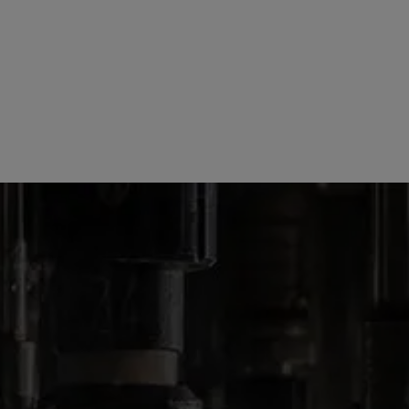
NASZE PRODUKTY
LIKIERY I INNE
JÄGERMEISTER MANIFEST