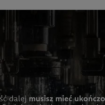
BLICZE ŻUBRÓWKI
ść dalej
musisz mieć ukończon