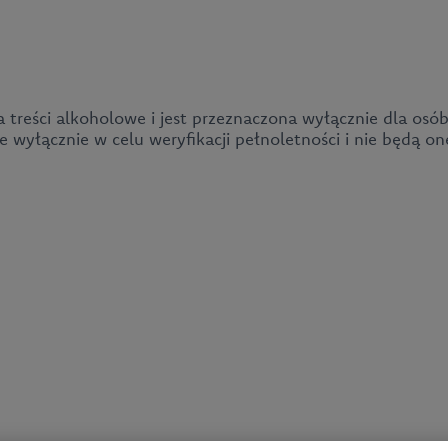
a treści alkoholowe i jest przeznaczona wyłącznie dla osób
wyłącznie w celu weryfikacji pełnoletności i nie będą o
Aktualności
O firmie
Nasze produkty
Klient biznesowy