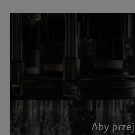
STRONA GŁÓWNA
AKTUALNOŚCI
ODKRYJ NOWE, NOCNE O
Aby przej