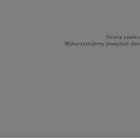
Strona zawier
Wykorzystujemy powyższe dane 
CEDC International Sp. z o.o.
ul. Kowanowska 48
64-600 Oborniki
tel.:
+48 61 29 74 300
e-mail:
firma@cedc.com