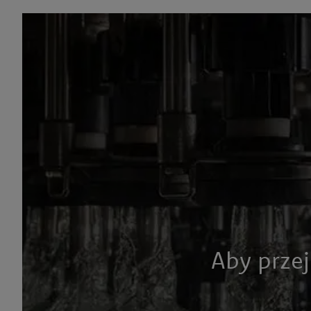
STRONA GŁÓWNA
AKTUALNOŚCI
NOWE WARIANTY RAJSKIE
Aby przej