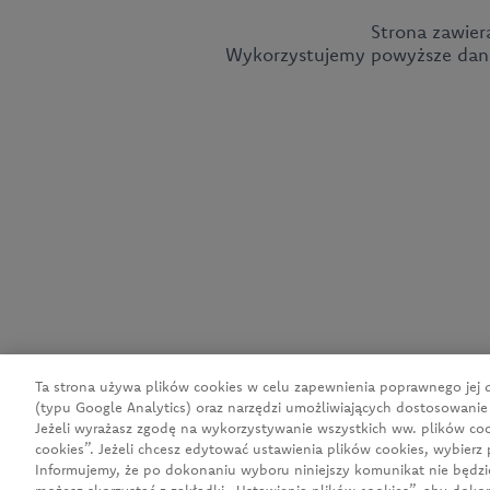
Strona zawier
Wykorzystujemy powyższe dane 
CEDC International Sp. z o.o.
ul. Kowanowska 48
64-600 Oborniki
tel.:
+48 61 29 74 300
e-mail:
firma@cedc.com
KRS: 0000051098
NIP: 526-020-93-95
Ta strona używa plików cookies w celu zapewnienia poprawnego jej dz
(typu Google Analytics) oraz narzędzi umożliwiających dostosowanie
Jeżeli wyrażasz zgodę na wykorzystywanie wszystkich ww. plików cook
cookies”. Jeżeli chcesz edytować ustawienia plików cookies, wybierz 
Informujemy, że po dokonaniu wyboru niniejszy komunikat nie będz