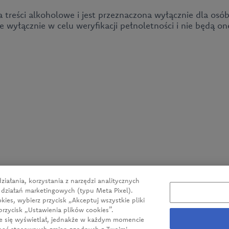
a treści alkoholowe i jest przeznaczona wyłącznie dla osób
wyłącznie w celu weryfikacji pełnoletności i nie będą o
Aktualności
O firmie
Nasze produkty
Klient biznesowy
Zrównoważony rozwój
iałania, korzystania z narzędzi analitycznych
Kariera
 działań marketingowych (typu Meta Pixel).
ies, wybierz przycisk „Akceptuj wszystkie pliki
Kontakt
przycisk „Ustawienia plików cookies”.
ie się wyświetlał, jednakże w każdym momencie