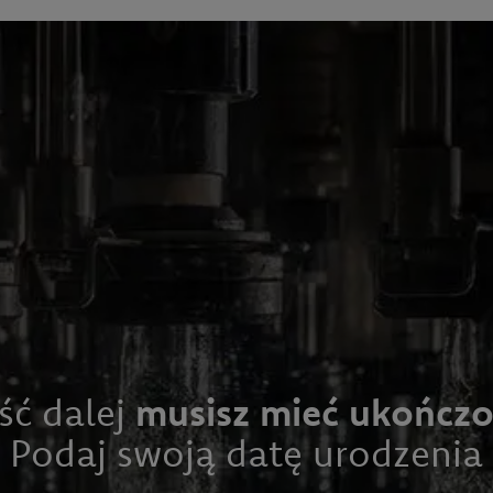
J CYTRUSÓWKI
ść dalej
musisz mieć ukończon
Podaj swoją datę urodzenia