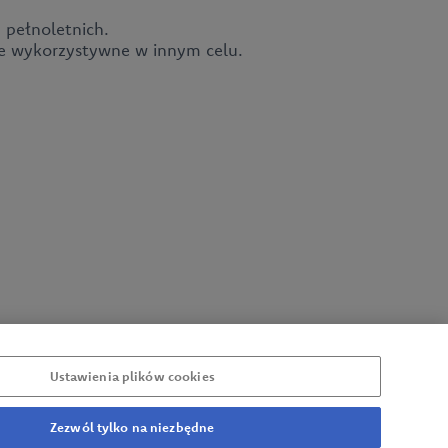
 pełnoletnich.
ne wykorzystywne w innym celu.
Polityka prywatności
Informacje o zakładach produkcyjnych CEDC
Zgłoś naruszenie
Ustawienia plików cookies
Zezwól tylko na niezbędne